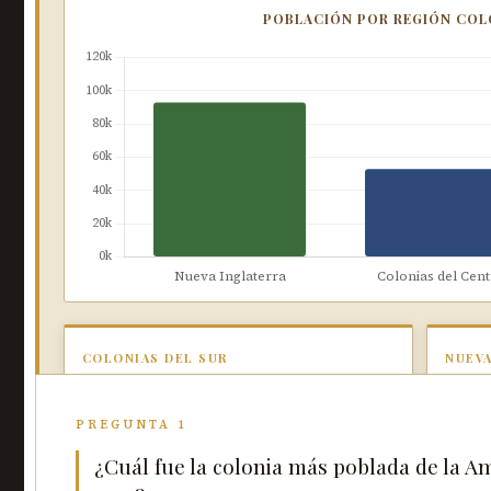
POBLACIÓN POR REGIÓN COLO
COLONIAS DEL SUR
NUEVA
La región más poblada con 106,000
Segund
habitantes. Virginia (59,000) era la colonia
Massac
PREGUNTA 1
más grande de todas.
amplia
¿Cuál fue la colonia más poblada de la Am