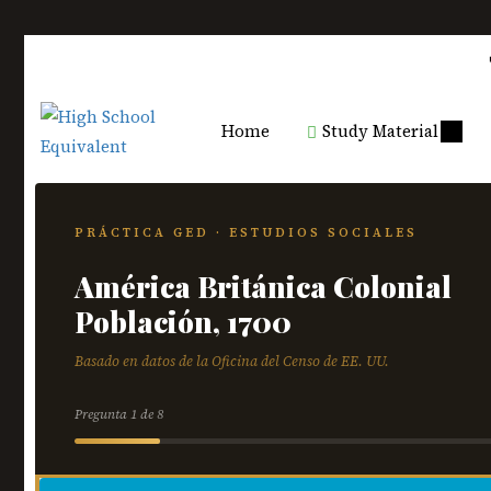
Home
Study Material
PRÁCTICA GED · ESTUDIOS SOCIALES
América Británica Colonial
Población, 1700
Basado en datos de la Oficina del Censo de EE. UU.
Pregunta 1 de 8