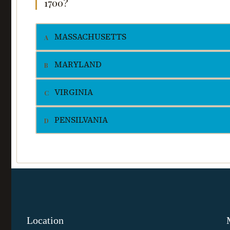
1700?
COLONIAS DEL CENTRO
MEDI
La región menos poblada con 53,000
252,00
habitantes. Delaware era la más pequeña con
El pro
MASSACHUSETTS
A
solo 2,000.
MARYLAND
B
VIRGINIA
C
PENSILVANIA
D
Location