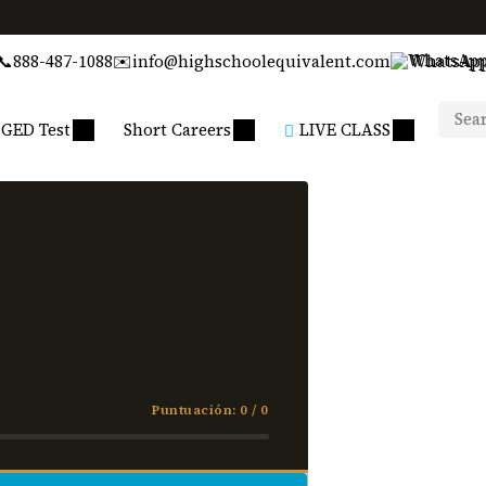
📞
888-487-1088
✉️
info@highschoolequivalent.com
WhatsAp
GED Test
Short Careers
LIVE CLASS
Puntuación: 0 / 0