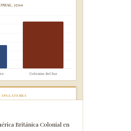
NIAL, 1700
 INGLATERRA
a región con 93,000 habitantes.
husetts (56,000) dominaba
mente la región.
érica Británica Colonial en