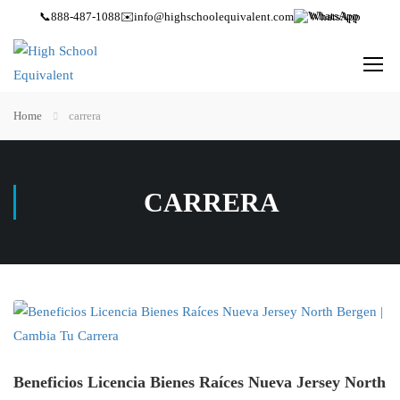
📞
888-487-1088
✉️
info@highschoolequivalent.com
WhatsApp
Home
carrera
CARRERA
Beneficios Licencia Bienes Raíces Nueva Jersey North