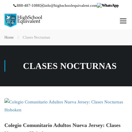
📞
888-487-1088
✉️
info@highschoolequivalent.com
WhatsApp
Home
Clases Nocturnas
CLASES NOCTURNAS
Colegio Comunitario Adultos Nueva Jersey: Clases