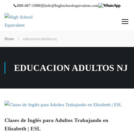
📞
888-487-1088
✉️
info@highschoolequivalent.com
WhatsApp
Home
educacion adultos nj
EDUCACION ADULTOS NJ
Clases de Inglés para Adultos Trabajando en
Elizabeth | ESL