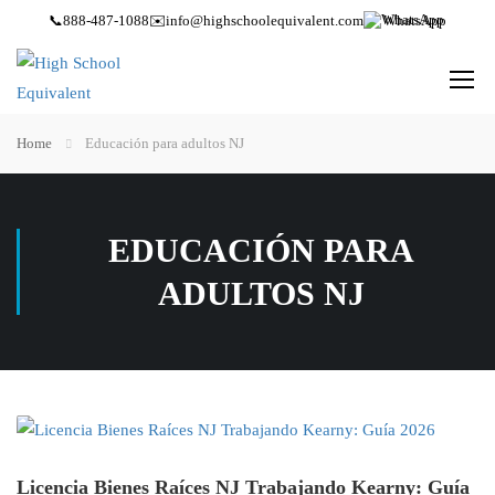
📞
888-487-1088
✉️
info@highschoolequivalent.com
WhatsApp
Home
Educación para adultos NJ
EDUCACIÓN PARA
ADULTOS NJ
Licencia Bienes Raíces NJ Trabajando Kearny: Guía