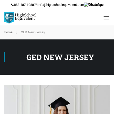
📞
888-487-1088
✉️
info@highschoolequivalent.com
WhatsApp
Home
GED New Jersey
GED NEW JERSEY