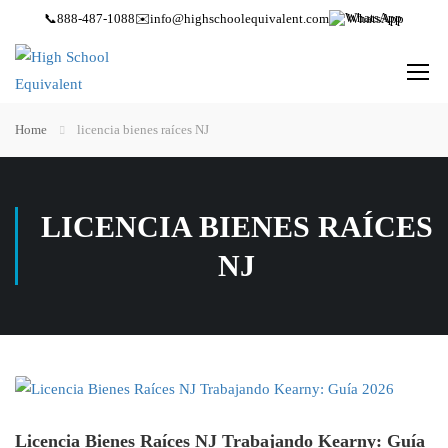
📞
888-487-1088
✉️
info@highschoolequivalent.com
WhatsApp
Home
licencia bienes raíces NJ
LICENCIA BIENES RAÍCES
NJ
Licencia Bienes Raíces NJ Trabajando Kearny: Guía