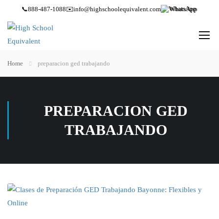
📞
888-487-1088
✉️
info@highschoolequivalent.com
WhatsApp
Home
preparacion ged trabajando
PREPARACION GED
TRABAJANDO