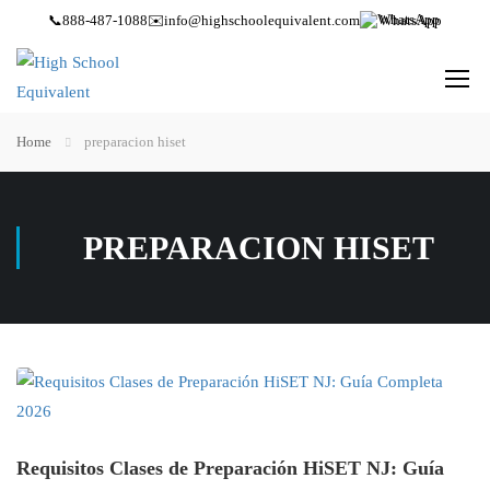
📞
888-487-1088
✉️
info@highschoolequivalent.com
WhatsApp
Home
preparacion hiset
PREPARACION HISET
Requisitos Clases de Preparación HiSET NJ: Guía