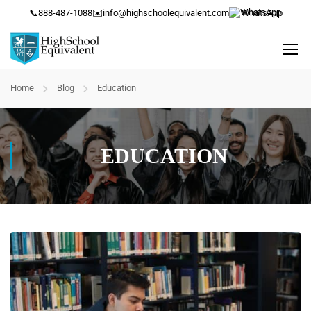
📞
888-487-1088
✉️
info@highschoolequivalent.com
WhatsApp
Home
Blog
Education
EDUCATION