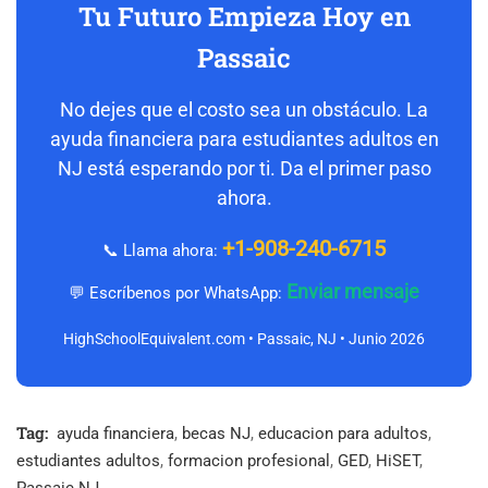
Tu Futuro Empieza Hoy en
Passaic
No dejes que el costo sea un obstáculo. La
ayuda financiera para estudiantes adultos en
NJ está esperando por ti. Da el primer paso
ahora.
+1-908-240-6715
📞 Llama ahora:
Enviar mensaje
💬 Escríbenos por WhatsApp:
HighSchoolEquivalent.com • Passaic, NJ • Junio 2026
Tag:
ayuda financiera
,
becas NJ
,
educacion para adultos
,
estudiantes adultos
,
formacion profesional
,
GED
,
HiSET
,