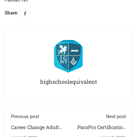
Passaic NJ
Share:
highschoolequivalent
Previous post
Next post
Career Change Adult
ParaPro Certification
Education NJ:
Online NJ Myths