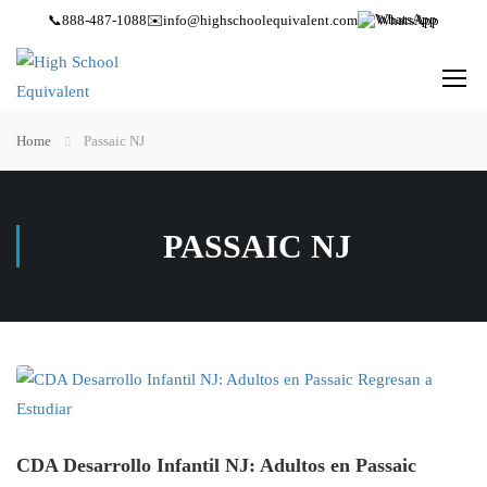
📞
888-487-1088
✉️
info@highschoolequivalent.com
WhatsApp
Home
Passaic NJ
PASSAIC NJ
CDA Desarrollo Infantil NJ: Adultos en Passaic